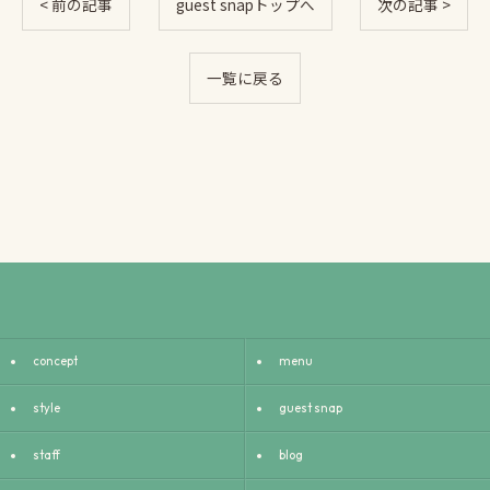
< 前の記事
guest snapトップへ
次の記事 >
一覧に戻る
concept
menu
style
guest snap
staff
blog