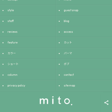
style
guest snap
staff
blog
reviews
access
feature
カット
カラー
パーマ
ショート
ボブ
column
contact
privacy policy
site map