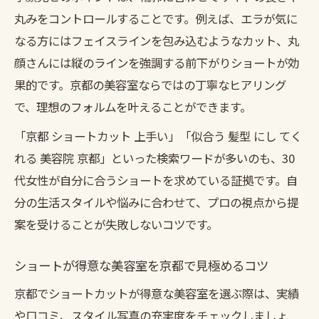
京都美容室ならではのショート提案力に注
丸みをコントロールすることです。例えば、エラが気に
目
なる方にはフェイスラインを包み込むようなカット、丸
30代女性が京都で選ぶべきショートの条件
顔さんには縦のラインを強調する前下がりショートが効
30代からの艶髪ショートを求めるなら京都で決
果的です。京都の美容室ならではの丁寧なヒアリング
まり
で、理想のフォルムを叶えることができます。
京都美容室で実現する30代の艶髪ショート
「京都 ショートカット 上手い」「似合う 髪型 にし てく
術
れる 美容院 京都」といった検索ワードが多いのも、30
ショートでも艶髪を叶える京都の美容室選
代女性が自分に合うショートを求めている証拠です。自
び方
分の生活スタイルや悩みに合わせて、プロの視点から提
案を受けることが失敗しないコツです。
京都で30代が艶やかなショートを手に入れ
る方法
ショートが得意な美容室を京都で見極めるコツ
京都美容室のトリートメントで叶う艶ショ
京都でショートカットが得意な美容室を選ぶ際は、実績
ート
や口コミ、スタイル写真の充実度をチェックしましょ
30代女性が京都で選ぶ艶髪ショートのポイ