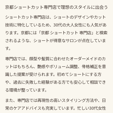
力
京都ショートカット専門店で理想のスタイルに出会う
京都美容室のショートで叶う美シルエット
ショートカット専門店は、ショートのデザインやカット
解説
技術に特化しているため、30代の大人女性にも人気があ
30代におすすめの京都ショートシルエット
ります。京都には「京都 ショートカット 専門店」と検索
特集
されるような、ショートが得意なサロンが点在していま
小顔効果抜群の京都美容室ショートスタイ
す。
ル
専門店では、顔型や髪質に合わせたオーダーメイドのカ
京都ショートカット専門店で美しさを実感
ットはもちろん、艶感やボリューム調整、骨格補正を意
30代女性が選ぶ京都で人気のショートの魅
識した提案が受けられます。初めてショートにする方
力
や、過去に失敗した経験がある方でも安心して相談でき
京都の美容室が教える似合わせショート術
る環境が整っています。
京都美容室の似合わせショートカット術と
また、専門店では再現性の高いスタイリング方法や、日
は
常のケアアドバイスも充実しています。忙しい30代女性
30代女性向け京都ショートの似合わせポイ