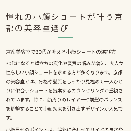
京都ショートカット専門店で理想のスタイ
ルに出会う
憧れの小顔ショートが叶う京
京都美容室のショートで小顔効果を実感で
都の美容室選び
きる理由
ショートカット上手い京都の美容室探しの
ポイント
京都美容室で30代が叶える小顔ショートの選び方
大人女性に似合うショートの秘訣を京都から提
30代になると顔立ちの変化や髪質の悩みが増え、大人女
案
性らしい小顔ショートを求める方が多くなります。京都
京都美容室が提案する30代向け似合わせシ
の美容室では、骨格や髪質をしっかり見極めて一人ひと
ョート
りに似合うショートを提案するカウンセリングが重視さ
大人女性が輝く京都のショートスタイルの
れています。特に、顔周りのレイヤーや前髪のバランス
秘訣
を調整することで小顔効果を引き出すデザインが人気で
京都で見つかる30代に似合うショートの特
す。
徴
小顔見せのポイントは、輪郭に合わせてサイドの長さや