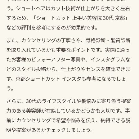
う。ショートヘアはカット技術が仕上がりを大きく左右
ント
するため、「ショートカット 上手い美容院 30代 京都」
ショートが得意な美容室で美しさが輝く理由
などの評判を参考にするのが効果的です。
京都美容室のショート技術が美しさを引き
また、カウンセリングの丁寧さや、骨格診断・髪質診断
出す
を取り入れているかも重要なポイントです。実際に通っ
ショートが得意な京都美容室のこだわりポ
たお客様のビフォーアフター写真や、インスタグラムな
イント
どのスタイル投稿から、仕上がりやセンスを確認できま
30代女性の美しさを際立てるショートの魅
す。京都ショートカット インスタも参考になるでしょ
力
う。
京都でショートが得意な美容室が選ばれる
さらに、30代のライフスタイルや髪悩みに寄り添う提案
理由
力のある美容師が在籍しているかどうかも大切です。事
美容室選びで差がつくショートの仕上がり
前にカウンセリングで希望や悩みを伝え、納得できる説
とは
明や提案があるかチェックしましょう。
美シルエットを作る30代向け京都ショートの魅