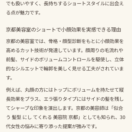
でも扱いやすく、長持ちするショートスタイルに出会え
ント
る点が魅力です。
骨格に合わせた京都のショート提案を深掘
り
京都美容室のショートで小顔効果を実感できる理由
京都美容室で叶える一人ひとりの似合わせ
京都の美容室では、骨格・顔型診断をもとに小顔効果を
術
高めるカット技術が発達しています。顔周りの毛流れや
京都ショートカット上手い美容室の対応力
前髪、サイドのボリュームコントロールを駆使し、立体
的なシルエットで輪郭を美しく見せる工夫がされていま
す。
例えば、丸顔の方にはトップにボリュームを持たせて縦
長効果をプラス、エラ張りタイプにはサイドの髪を残し
てシャープな印象を演出します。京都の美容師は「似合
う 髪型 にし てくれる 美容院 京都」としても知られ、30
代女性の悩みに寄り添った提案が強みです。