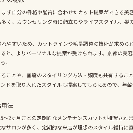
ショートヘアに強い京都美容室の見極めポイント
理想のショートを叶える美容師との出会い方
、まず自分の骨格や髪質に合わせたカット提案ができる美
も多く、カウンセリング時に顔立ちやライフスタイル、髪
京都でショートカットに強い美容院を選ぶコツ
ショートカットが上手な美容室の特徴とは
崩れやすいため、カットラインや毛量調整の技術が求めら
京都でショートが上手い美容室の共通点とは
えると、よりパーソナルな提案が受けられます。京都の美
ショート得意な美容師が重視するカット技術
ょう。
ショートヘアに強い美容院の接客と提案力
することや、普段のスタイリング方法・頻度も共有するこ
ショート専門美容室が選ばれる理由を解説
レンドを取り入れたスタイルも提案してもらえるので、年齢
ショート上手い美容室の口コミや実績の見方
年齢に合わせたショートの魅力と悩み対策
活用法
年代別ショートヘアの魅力と京都美容室活用法
.5〜2ヶ月ごとの定期的なメンテナンスカットが推奨され
年齢による髪質変化に対応するショート提案
意なサロンが多く、定期的な来店が理想のスタイル維持に
50代に似合う京都の美容室ショートスタイル