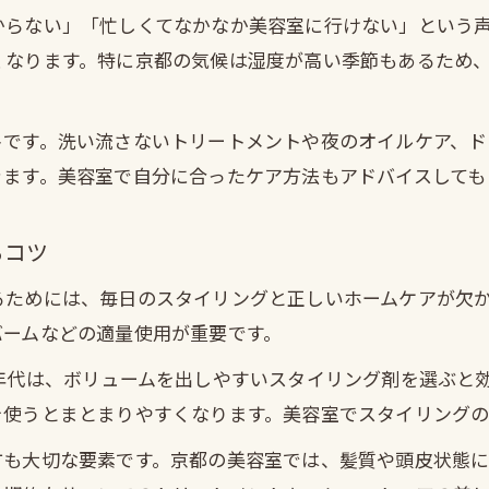
からない」「忙しくてなかなか美容室に行けない」という
ショートで老け見えを防ぐ美容室のアドバイス
くなります。特に京都の気候は湿度が高い季節もあるため
年齢とともに美しく保つショートヘアのコツ
ショートを長持ちさせる来店頻度の目安
トです。洗い流さないトリートメントや夜のオイルケア、ド
京都美容室でショートヘア維持に適した来店頻度
きます。美容室で自分に合ったケア方法もアドバイスしても
ショートカットは何ヶ月ごとに通うと美しい？
ショートの形崩れを防ぐ理想のサロン通い方
るコツ
美容室ショートヘアを長持ちさせる頻度の工夫
るためには、毎日のスタイリングと正しいホームケアが欠
ライフスタイル別ショートの来店周期アドバイス
バームなどの適量使用が重要です。
なりたいスタイルを伝えるコツまとめ
年代は、ボリュームを出しやすいスタイリング剤を選ぶと
京都美容室で理想のショートを伝えるポイント
を使うとまとまりやすくなります。美容室でスタイリング
ショート希望時の美容師への伝え方の工夫
失敗しないショートヘアオーダー方法を紹介
方も大切な要素です。京都の美容室では、髪質や頭皮状態に