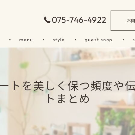
075-746-4922
お
menu
style
guest snap
ートを美しく保つ頻度や
トまとめ