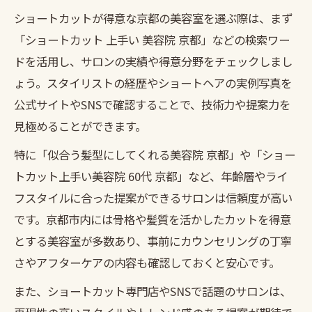
魅力
ショートカットが得意な京都の美容室を選ぶ際は、まず
落ち着いた京都美容室でショートを楽しむ
「ショートカット 上手い 美容院 京都」などの検索ワー
方法
ドを活用し、サロンの実績や得意分野をチェックしまし
静かな美容院で受ける京都ショートカット
ょう。スタイリストの経歴やショートヘアの実例写真を
体験
公式サイトやSNSで確認することで、技術力や提案力を
京都ショートカット専門店の居心地を比較
見極めることができます。
ショートに似合う髪型を提案する京都美容室の
特に「似合う髪型にしてくれる美容院 京都」や「ショー
方法
トカット上手い美容院 60代 京都」など、年齢層やライ
京都美容室で提案されるショートに似合う
フスタイルに合った提案ができるサロンは信頼度が高い
髪型
です。京都市内には骨格や髪質を活かしたカットを得意
ショートカット上手い京都美容院のカウン
とする美容室が多数あり、事前にカウンセリングの丁寧
セリング術
さやアフターケアの内容も確認しておくと安心です。
似合う髪型にしてくれる京都美容室の工夫
また、ショートカット専門店やSNSで話題のサロンは、
京都ショートカット美容室の提案力をチェ