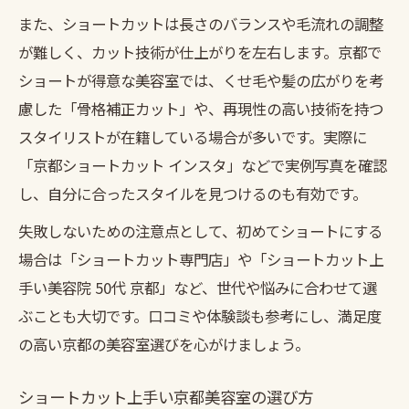
また、ショートカットは長さのバランスや毛流れの調整
京都美容室でくせ毛に強いショートの提案
が難しく、カット技術が仕上がりを左右します。京都で
ショートカット上手い京都美容院のくせ毛
ショートが得意な美容室では、くせ毛や髪の広がりを考
対策
慮した「骨格補正カット」や、再現性の高い技術を持つ
くせ毛でもまとまる京都ショートカットの
スタイリストが在籍している場合が多いです。実際に
工夫
「京都ショートカット インスタ」などで実例写真を確認
京都美容室で叶えるショートの再現性
し、自分に合ったスタイルを見つけるのも有効です。
ショートが得意な京都サロンのくせ毛対応
失敗しないための注意点として、初めてショートにする
術
場合は「ショートカット専門店」や「ショートカット上
静かに過ごせる京都のショートカット対応美容
手い美容院 50代 京都」など、世代や悩みに合わせて選
室案内
ぶことも大切です。口コミや体験談も参考にし、満足度
京都美容室で静かにショートを仕上げる秘
の高い京都の美容室選びを心がけましょう。
訣
会話少なめな京都ショートカット美容室の
ショートカット上手い京都美容室の選び方