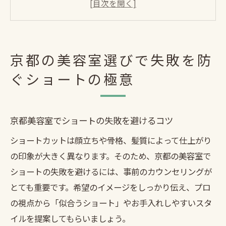
京都でショートが得意なサロンの特徴紹介
美容室選びで京都ショートの満足度を高め
る方法
京都美容院カット上手な店を見極めるポイ
京都の美容室選びで失敗を防
ント
ぐショートの極意
ショートカットが得意な京都美容室の特徴とは
京都美容室のショート技術と提案力の違い
ショートに強い京都美容室の見分け方
京都美容室でショートの失敗を避けるコツ
京都でショートカット上手い美容院の秘密
ショートカットは顔立ちや骨格、髪質によって仕上がり
の印象が大きく異なります。そのため、京都の美容室で
ショートカット専門店ならではの京都美容
ショートの失敗を避けるには、事前のカウンセリングが
室体験
とても重要です。希望のイメージをしっかり伝え、プロ
京都ショートカットインスタで探すポイン
の視点から「似合うショート」やお手入れしやすいスタ
ト
イルを提案してもらいましょう。
くせ毛も安心できる京都ショートカットの秘訣