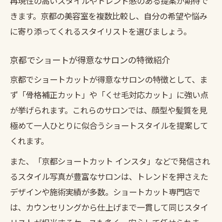
再現性の高いスタイルやトレンド感のある提案が期待で
ック
きます。京都の美容室を複数比較し、自分の希望や悩み
に寄り添ってくれるスタイリストを選びましょう。
美容室選びで叶う理想のショートスタイル
再現性で選ぶ京都のショートカット美容室ガイ
京都でショートが得意なサロンの特徴紹介
ド
京都でショートカットが得意なサロンの特徴として、ま
京都美容室で再現性重視のショートを叶え
ず「骨格補正カット」や「くせ毛対応カット」に強い点
る
が挙げられます。これらのサロンでは、顔型や髪質を見
ショートカットの再現性が高い京都美容院
極めて一人ひとりに似合うショートスタイルを提案して
選び
くれます。
京都ショートカットのスタイル維持のコツ
また、「京都ショートカット インスタ」などで発信され
自宅で決まるショートを作る京都美容室の
るスタイル写真が豊富なサロンは、トレンドを押さえた
技術
デザインや施術実績が多数。ショートカット専門店で
ショートが長持ちする京都美容院の特徴
は、カウンセリングから仕上げまで一貫して同じスタイ