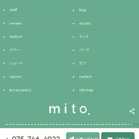
staff
blog
reviews
access
feature
カット
カラー
パーマ
ショート
ボブ
column
contact
privacy policy
site map
075-746-4922
© 2026 京都府京都市の美容室ならmito. ALL RIGHTS RESERVED.