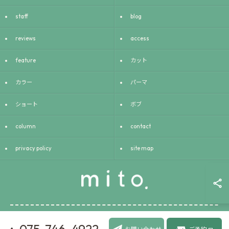
staff
blog
reviews
access
feature
カット
カラー
パーマ
ショート
ボブ
column
contact
privacy policy
site map
075-746-4922
© 2026 京都府京都市の美容室ならmito. ALL RIGHTS RESERVED.